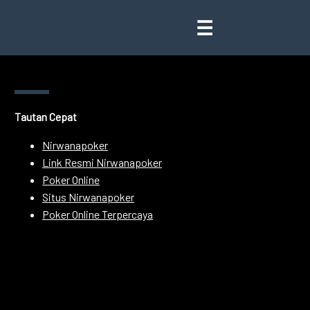
☰
Tautan Cepat
Nirwanapoker
Link Resmi Nirwanapoker
Poker Online
Situs Nirwanapoker
Poker Online Terpercaya