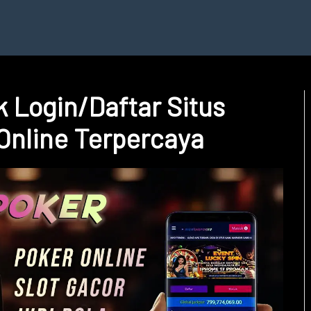
 Login/Daftar Situs
Online Terpercaya