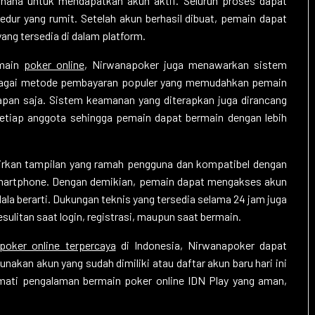
derhana untuk mendapatkan akun aktif. Seluruh proses dapat
edur yang rumit. Setelah akun berhasil dibuat, pemain dapat
yang tersedia di dalam platform.
rmain
poker online
, Nirwanapoker juga menawarkan sistem
rbagai metode pembayaran populer yang memudahkan pemain
pan saja. Sistem keamanan yang diterapkan juga dirancang
 setiap anggota sehingga pemain dapat bermain dengan lebih
kan tampilan yang ramah pengguna dan kompatibel dengan
martphone. Dengan demikian, pemain dapat mengakses akun
la berarti. Dukungan teknis yang tersedia selama 24 jam juga
litan saat login, registrasi, maupun saat bermain.
poker online terpercaya
di Indonesia, Nirwanapoker dapat
unakan akun yang sudah dimiliki atau daftar akun baru hari ini
mati pengalaman bermain poker online IDN Play yang aman,